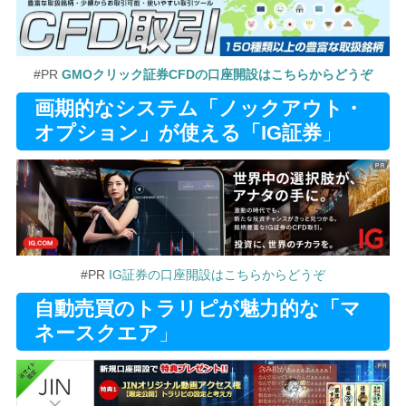
#PR
GMOクリック証券CFDの口座開設はこちらからどうぞ
画期的なシステム「ノックアウト・
オプション」が使える「IG証券
」
#PR
IG証券の口座開設はこちらからどうぞ
自動売買のトラリピが魅力的な「マ
ネースクエア
」