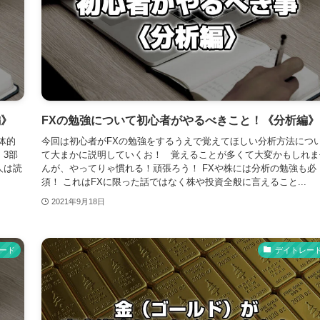
編》
FXの勉強について初心者がやるべきこと！《分析編》
体的
今回は初心者がFXの勉強をするうえで覚えてほしい分析方法につ
3部
て大まかに説明していくお！ 覚えることが多くて大変かもしれま
人は読
んが、やってりゃ慣れる！頑張ろう！ FXや株には分析の勉強も必
須！ これはFXに限った話ではなく株や投資全般に言えること...
2021年9月18日
ード
デイトレー