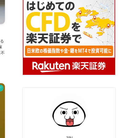
る
稼
は不
ド