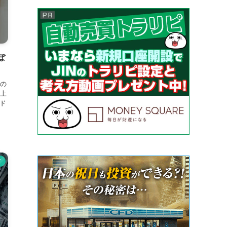
ぼ
の
上
ド
ド