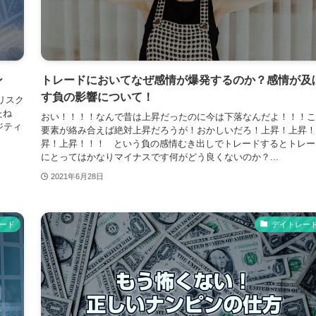
ン
トレードにおいてなぜ感情が爆発するのか？感情が及
す負の影響について！
リスク
したね
おい！！！！なんで昔は上昇だったのに今は下落なんだよ！！！こ
ジティ
要素が絡み合えば絶対上昇だろうが！おかしいだろ！上昇！上昇！
昇！上昇！！！ という負の感情むき出しでトレードするとトレー
にとってはかなりマイナスです何がどう良くないのか？...
2021年6月28日
ード
デイトレー