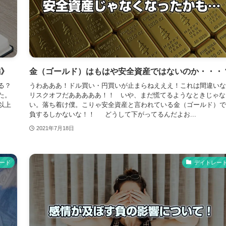
編》
金（ゴールド）はもはや安全資産ではないのか・・・
る？
うわあああ！ドル買い・円買いが止まらねえええ！これは間違いな
きた。
リスクオフだあああああ！！ いや、まだ慌てるようなときじゃな
以上
い。落ち着け僕。こりゃ安全資産と言われている金（ゴールド）で
負するしかないな！！ どうして下がってるんだよお...
2021年7月18日
ード
デイトレー