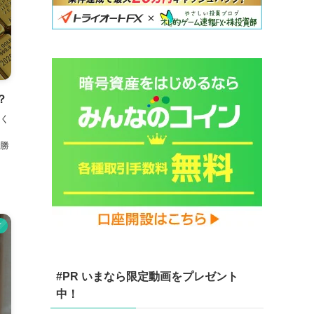
？
く
勝
ド
#PR いまなら限定動画をプレゼント
中！