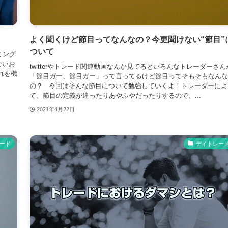
よく聞くけど節目ってなんなの？今更聞けない“節目”
ついて
ミング
ないお
twitterやトレード関連動画なんか見てるといろんなトレーダーさん
れを機
「節目ガー、節目ガー」って言ってるけど節目ってそもそもなんな
の？ 今回はそんな節目について勉強していくよ！トレーダーによ
て、節目の定義が違ったりあやふやだったりするので、...
2021年4月22日
ード
デイトレー