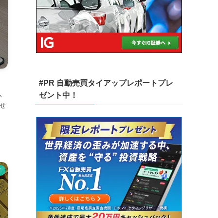
#PR 自動売買タイアップレポートプレ
ゼント中！
い
せ
ド