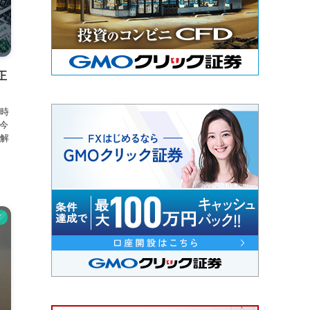
正
時
今
解
ド