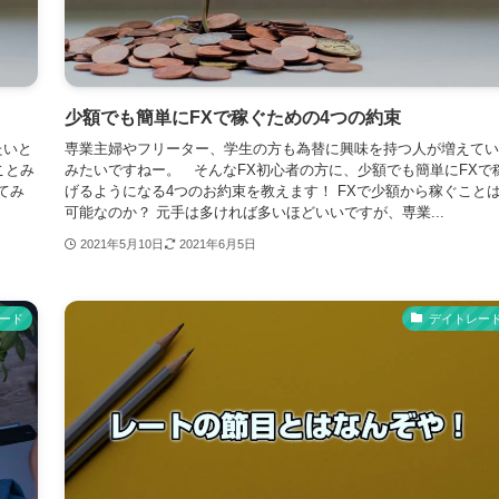
少額でも簡単にFXで稼ぐための4つの約束
たいと
専業主婦やフリーター、学生の方も為替に興味を持つ人が増えてい
ことみ
みたいですねー。 そんなFX初心者の方に、少額でも簡単にFXで
てみ
げるようになる4つのお約束を教えます！ FXで少額から稼ぐこと
可能なのか？ 元手は多ければ多いほどいいですが、専業...
2021年5月10日
2021年6月5日
ード
デイトレー