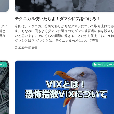
テクニカル使いたちよ！ダマシに気をつけろ！
チタイ
今回は、テクニカル分析でありがちなダマシについて取り上げてみ
析と
す。ちなみに僕もよくダマシに遭うのでダマシ被害者の会を設立し
現在
いと思います。そのぐらい頻繁に起きることだから覚えておこうね
ダマシとは？ ダマシとは、テクニカル分析において売買...
2021年4月19日
ード
デイトレー