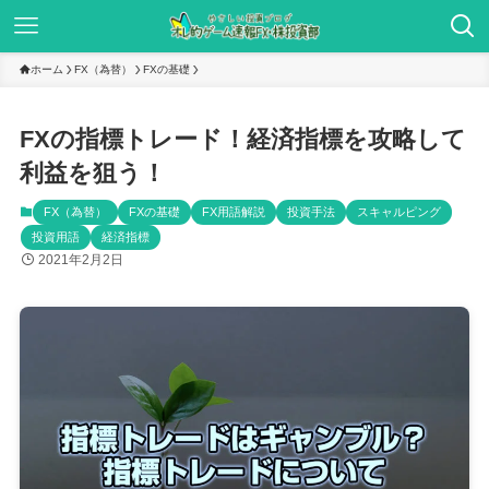
ホーム
FX（為替）
FXの基礎
FXの指標トレード！経済指標を攻略して
利益を狙う！
FX（為替）
FXの基礎
FX用語解説
投資手法
スキャルピング
投資用語
経済指標
2021年2月2日