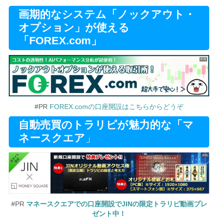
画期的なシステム「ノックアウト・
オプション」が使える
「FOREX.com」
#PR
FOREX.comの口座開設はこちらからどうぞ
自動売買のトラリピが魅力的な「マ
ネースクエア
」
#PR
マネースクエアでの口座開設でJINの限定トラリピ動画プレ
ゼント中！