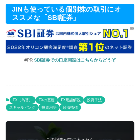
JINも使っている個別株の取引にオ
ススメな「SBI証券
」
#PR
SBI証券での口座開設はこちらからどうぞ
FX（為替）
FXの基礎
FX用語解説
投資手法
スキャルピング
投資用語
経済指標
この記事が気に入ったら