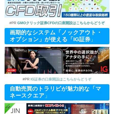
#PR
GMOクリック証券CFDの口座開設はこちらからどうぞ
画期的なシステム「ノックアウト・
オプション」が使える「IG証券
」
#PR
IG証券の口座開設はこちらからどうぞ
自動売買のトラリピが魅力的な「マ
ネースクエア
」