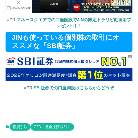
#PR
マネースクエアでの口座開設でJINの限定トラリピ動画をプ
レゼント中！
JINも使っている個別株の取引にオ
ススメな「SBI証券
」
#PR
SBI証券での口座開設はこちらからどうぞ
投資手法
CFD（差金決済取引）