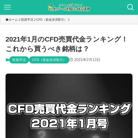
ホーム
投資手法
CFD（差金決済取引）
2021年1月のCFD売買代金ランキング！
これから買うべき銘柄は？
2021年2月13日
投資手法
CFD（差金決済取引）