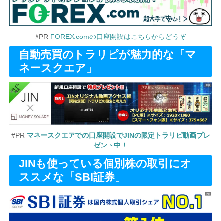
#PR
FOREX.comの口座開設はこちらからどうぞ
自動売買のトラリピが魅力的な「マ
ネースクエア
」
#PR
マネースクエアでの口座開設でJINの限定トラリピ動画プレ
ゼント中！
JINも使っている個別株の取引にオ
ススメな「SBI証券
」