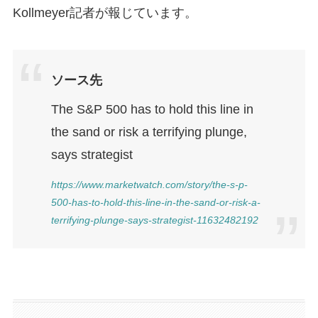
Kollmeyer記者が報じています。
ソース先
The S&P 500 has to hold this line in
the sand or risk a terrifying plunge,
says strategist
https://www.marketwatch.com/story/the-s-p-
500-has-to-hold-this-line-in-the-sand-or-risk-a-
terrifying-plunge-says-strategist-11632482192