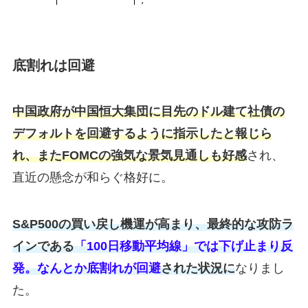
底割れは回避
中国政府が中国恒大集団に目先のドル建て社債の
デフォルトを回避するように指示したと報じら
れ、またFOMCの強気な景気見通しも好感
され、
直近の懸念が和らぐ格好に。
S&P500の買い戻し機運が高まり、最終的な攻防ラ
インである
「100日移動平均線」では下げ止まり反
発。なんとか底割れが回避
された状況に
なりまし
た。