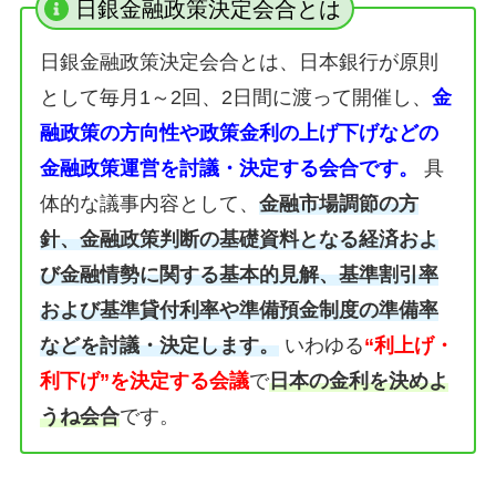
日銀金融政策決定会合とは
日銀金融政策決定会合とは、日本銀行が原則
として毎月1～2回、2日間に渡って開催し、
金
融政策の方向性や政策金利の上げ下げなどの
金融政策運営を討議・決定する会合です。
具
体的な議事内容として、
金融市場調節の方
針、金融政策判断の基礎資料となる経済およ
び金融情勢に関する基本的見解、基準割引率
および基準貸付利率や準備預金制度の準備率
などを討議・決定します。
いわゆる
“利上げ・
利下げ”を決定する会議
で
日本の金利を決めよ
うね会合
です。