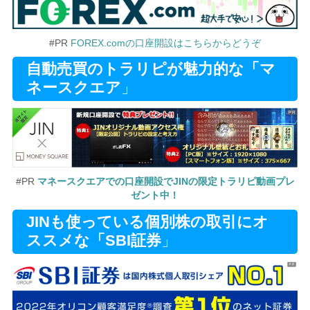
#PR
FOREX.comの口座開設はこちらからどうぞ
自動売買のトラリピが魅力的な「マ
ネースクエア
」
#PR
マネースクエアでの口座開設でJINの限定トラリピ動画プレ
ゼント中！
JINも使っている個別株の取引にオ
ススメな「SBI証券
」