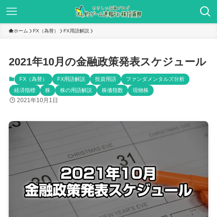
ホーム
FX（為替）
FX用語解説
2021年10月の金融政策発表スケジュール
FX（為替）
FX用語解説
投資用語
ファンダメンタルズ分析
経済指標
株
株の用語解説
株価指数
現物株
2021年10月1日