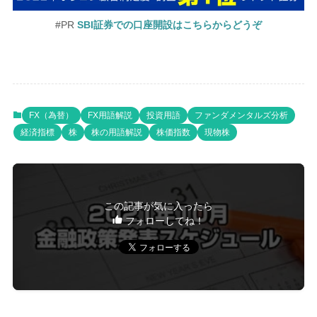
#PR
SBI証券での口座開設はこちらからどうぞ
FX（為替）
FX用語解説
投資用語
ファンダメンタルズ分析
経済指標
株
株の用語解説
株価指数
現物株
この記事が気に入ったら
フォローしてね！