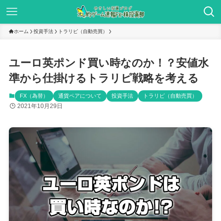
ホーム
投資手法
トラリピ（自動売買）
ユーロ英ポンド買い時なのか！？安値水
準から仕掛けるトラリピ戦略を考える
FX（為替）
通貨ペアについて
投資手法
トラリピ（自動売買）
2021年10月29日