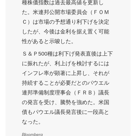
種株価指数は過去最高値を更新し
た。米連邦公開市場委員会（ＦＯＭ
Ｃ）は市場の予想通り利下げを決定
したが、今後は金利を据え置く可能
性があると示唆した。
Ｓ＆Ｐ500種は利下げ発表直後は上下
に振れたが、利上げを検討するには
インフレ率が顕著に上昇し、それが
持続することが必要だとのパウエル
連邦準備制度理事会（ＦＲＢ）議長
の発言を受け、騰勢を強めた。米国
債もパウエル議長発言後に一段高と
なった。
Bloomberg