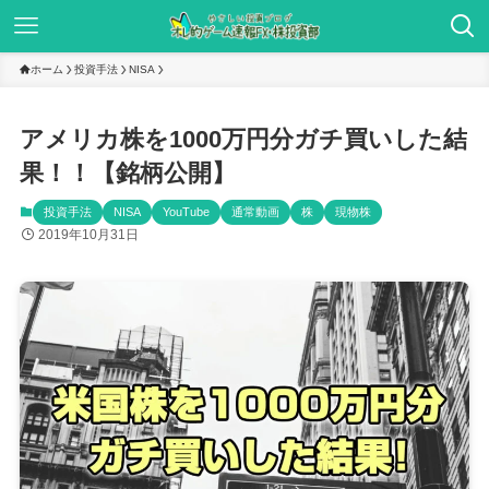
ホーム
投資手法
NISA
アメリカ株を1000万円分ガチ買いした結
果！！【銘柄公開】
投資手法
NISA
YouTube
通常動画
株
現物株
2019年10月31日