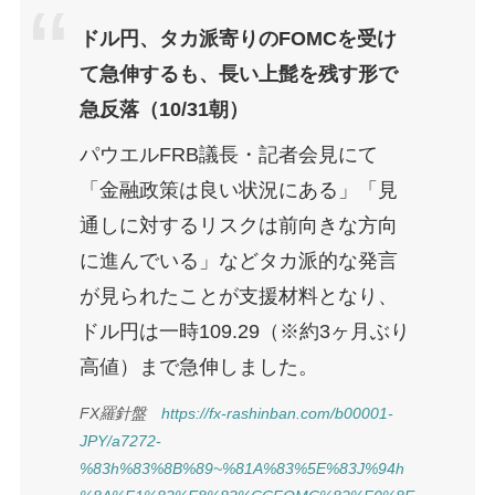
ドル円、タカ派寄りのFOMCを受け
て急伸するも、長い上髭を残す形で
急反落（10/31朝）
パウエルFRB議長・記者会見にて
「金融政策は良い状況にある」「見
通しに対するリスクは前向きな方向
に進んでいる」などタカ派的な発言
が見られたことが支援材料となり、
ドル円は一時109.29（※約3ヶ月ぶり
高値）まで急伸しました。
FX羅針盤
https://fx-rashinban.com/b00001-
JPY/a7272-
%83h%83%8B%89~%81A%83%5E%83J%94h