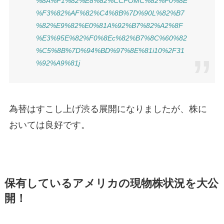
%8A%F1%82%E8%82%CCFOMC%82%F0%8E
%F3%82%AF%82%C4%8B%7D%90L%82%B7
%82%E9%82%E0%81A%92%B7%82%A2%8F
%E3%95E%82%F0%8Ec%82%B7%8C%60%82
%C5%8B%7D%94%BD%97%8E%81i10%2F31
%92%A9%81j
為替はすこし上げ渋る展開になりましたが、株に
おいては良好です。
保有しているアメリカの現物株状況を大公
開！