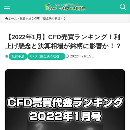
ホーム
投資手法
CFD（差金決済取引）
【2022年1月】CFD売買ランキング！利
上げ懸念と決算相場が銘柄に影響か！？
2022年2月15日
投資手法
CFD（差金決済取引）