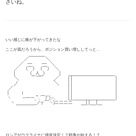
さいね。
いい感じに株が下がってきたな
ここが底だろうから、ポジション買い増ししてっと…
ロシアがウクライナに侵攻決定！？
戦争が始まる！？