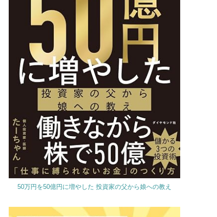
50万円を50億円に増やした 投資家の父から娘への教え