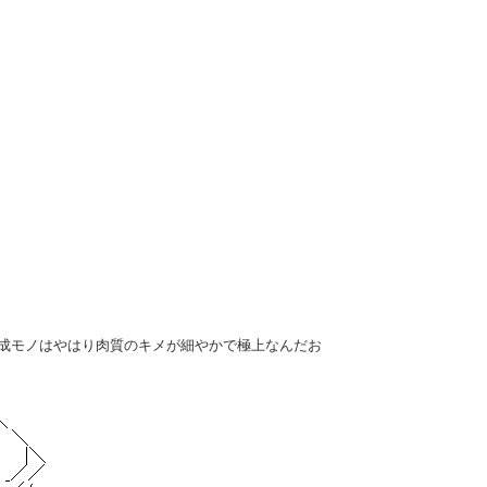
熟成モノはやはり肉質のキメが細やかで極上なんだお