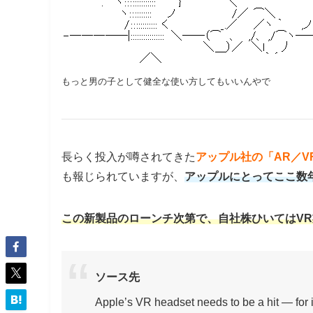
もっと男の子として健全な使い方してもいいんやで
長らく投入が噂されてきた
アップル社の「AR／V
も報じられていますが、
アップルにとってここ数
この新製品のローンチ次第で、自社株ひいてはV
ソース先
Apple’s VR headset needs to be a hit — for i