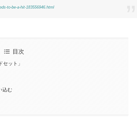
eds-to-be-a-hit-183556946.html
目次
ッドセット」
い込む