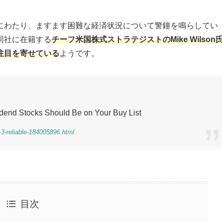
にわたり、ますます困難な経済状況について警鐘を鳴らしてい
同社に在籍する
チーフ米国株式ストラテジストのMike Wilson
注目を寄せている
ようです。
dend Stocks Should Be on Your Buy List
3-reliable-184005896.html
目次