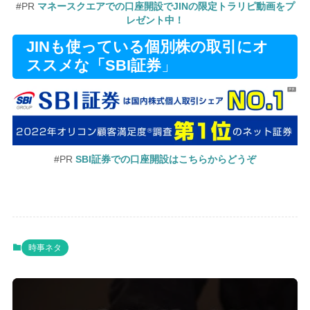
#PR
マネースクエアでの口座開設でJINの限定トラリピ動画をプ
レゼント中！
JINも使っている個別株の取引にオ
ススメな「SBI証券
」
#PR
SBI証券での口座開設はこちらからどうぞ
時事ネタ