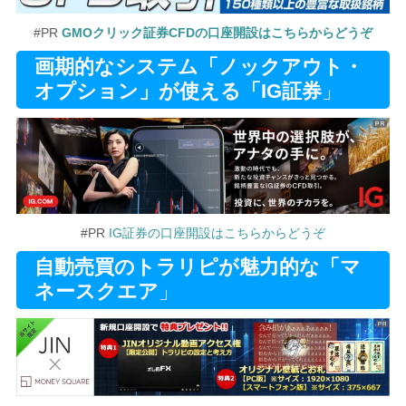
#PR
GMOクリック証券CFDの口座開設はこちらからどうぞ
画期的なシステム「ノックアウト・
オプション」が使える「IG証券
」
#PR
IG証券の口座開設はこちらからどうぞ
自動売買のトラリピが魅力的な「マ
ネースクエア
」