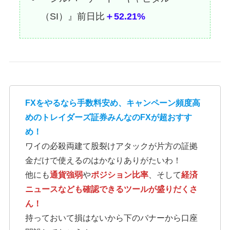
（SI）』前日比
＋52.21%
FXをやるなら手数料安め、キャンペーン頻度高
めのトレイダーズ証券みんなのFXが超おすす
め！
ワイの必殺両建て股裂けアタックが片方の証拠
金だけで使えるのはかなりありがたいわ！
他にも
通貨強弱
や
ポジション比率
、そして
経済
ニュースなども確認できるツールが盛りだくさ
ん！
持っておいて損はないから下のバナーから口座