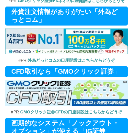
#PR
GMOクリック証券FXネオの口座開設はこちらからどうぞ
外貨注文情報がありがたい「外為ど
っとコム」
#PR
外為どっとコムの口座開設はこちらからどうぞ
CFD取引なら「GMOクリック証券
」
#PR
GMOクリック証券CFDの口座開設はこちらからどうぞ
画期的なシステム「ノックアウト・
オプション」が使える「IG証券
」