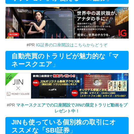
#PR
IG証券の口座開設はこちらからどうぞ
自動売買のトラリピが魅力的な「マ
ネースクエア
」
#PR
マネースクエアでの口座開設でJINの限定トラリピ動画をプ
レゼント中！
JINも使っている個別株の取引にオ
ススメな「SBI証券
」