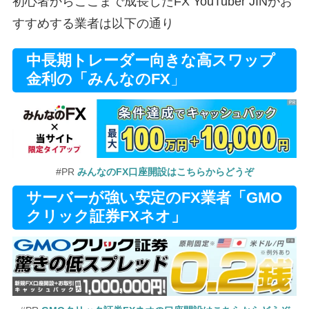
初心者からここまで成長したFX YouTuber JINがお
すすめする業者は以下の通り
中長期トレーダー向きな高スワップ
金利の「みんなのFX
」
#PR
みんなのFX口座開設はこちらからどうぞ
サーバーが強い安定のFX業者「GMO
クリック証券FXネオ」