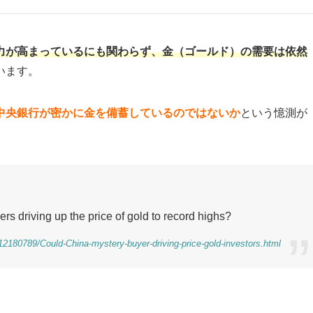
力が高まっているにも関わらず、金（ゴールド）の需要は依然
います。
中央銀行が密かに金を備蓄しているのではないか
という憶測が
s driving up the price of gold to record highs?
12180789/Could-China-mystery-buyer-driving-price-gold-investors.html