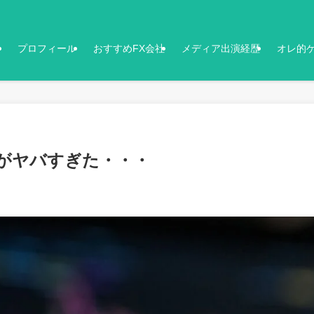
プロフィール
おすすめFX会社
メディア出演経歴
オレ的
率がヤバすぎた・・・