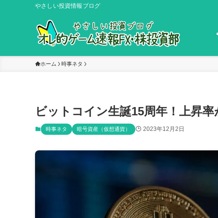
やさしい投資情報ブログ
ホーム
時事ネタ
ビットコイン生誕15周年！上昇
2023年12月2日
時事ネタ
暗号資産（仮想通貨）