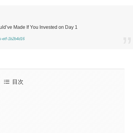
ld’ve Made If You Invested on Day 1
ns-etf-1b2b4d16
目次