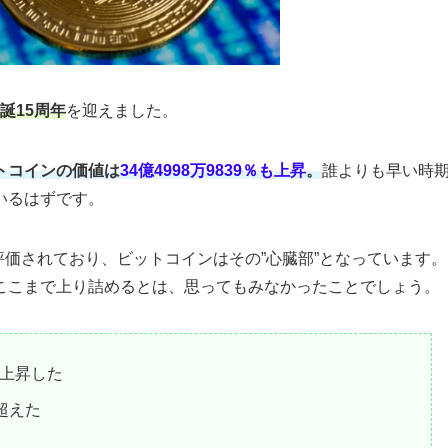
誕15周年
を迎えました。
トコインの価値は
34億4998万9839％も上昇
。
誰よりも早い時
いるはずです。
評価されており、ビットコインはその”心臓部”となっています。
ここまで上り詰めるとは、思ってもみなかったことでしょう。
％上昇した
超えた