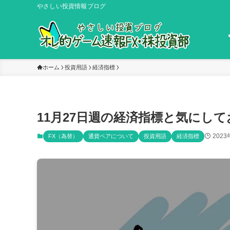
やさしい投資情報ブログ
ホーム
投資用語
経済指標
11月27日週の経済指標と気にし
2023
FX（為替）
通貨ペアについて
投資用語
経済指標