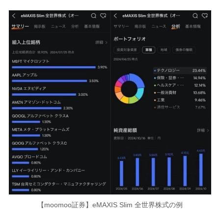
【moomoo証券】eMAXIS Slim 全世界株式の例