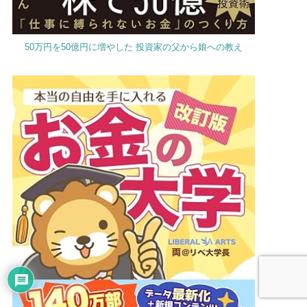
50万円を50億円に増やした 投資家の父から娘への教え