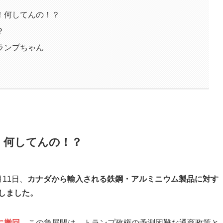
！何してんの！？
？
ランプちゃん
！何してんの！？
11日、
カナダから輸入される鉄鋼・アルミニウム製品に対す
表しました。
に撤回。
この急展開は、トランプ政権の予測困難な通商政策と