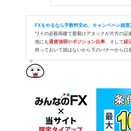
FXをやるなら手数料安め、キャンペーン頻度
ワイの必殺両建て股裂けアタックが片方の証
他にも
通貨強弱
や
ポジション比率
、そして
経
持っておいて損はないから下のバナーから口