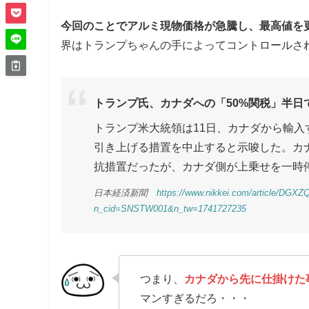
今回のことでアルミ現物価格が急騰し、最高値を
界はトランプちゃんの手によってコントロールさ
トランプ氏、カナダへの「50%関税」半日
トランプ米大統領は11日、カナダから輸入
引き上げる措置を中止すると示唆した。カ
抗措置だったが、カナダ側が上乗せを一時
日本経済新聞
https://www.nikkei.com/article/D
n_cid=SNSTW001&n_tw=1741727235
つまり、
カナダから先に仕掛けた
マンすぎるだろ・・・