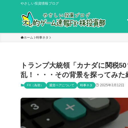
やさしい投資情報ブログ
ホーム
時事ネタ
トランプ大統領「カナダに関税5
乱！・・・その背景を探ってみた
2025年3月12日
FX（為替）
通貨ペアについて
時事ネタ