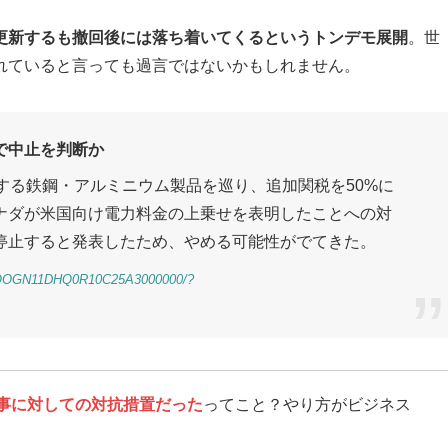
更新するも撤回後には落ち着いてくるというトンデモ展開
。世
れていると言っても過言ではないかもしれません。
で中止を判断か
する鉄鋼・アルミニウム製品を巡り、追加関税を50%に
ナダが米国向け電力料金の上乗せを表明したことへの対
停止すると発表したため、やめる可能性がでてきた。
GXZQOGN11DHQ0R10C25A3000000/?
事に対しての対抗措置だった
ってこと？やり方がビジネス