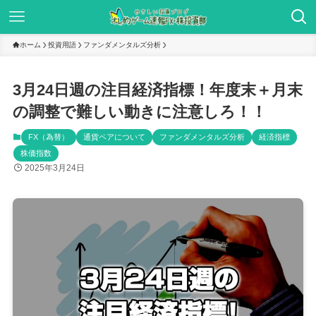
ホーム
投資用語
ファンダメンタルズ分析
3月24日週の注目経済指標！年度末＋月末
の調整で難しい動きに注意しろ！！
FX（為替）
通貨ペアについて
ファンダメンタルズ分析
経済指標
株価指数
2025年3月24日