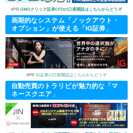
#PR
GMOクリック証券CFDの口座開設はこちらからどうぞ
画期的なシステム「ノックアウト・
オプション」が使える「IG証券
」
#PR
IG証券の口座開設はこちらからどうぞ
自動売買のトラリピが魅力的な「マ
ネースクエア
」