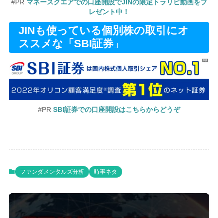
#PR
マネースクエアでの口座開設でJINの限定トラリピ動画をプ
レゼント中！
JINも使っている個別株の取引にオ
ススメな「SBI証券
」
#PR
SBI証券での口座開設はこちらからどうぞ
ファンダメンタルズ分析
時事ネタ