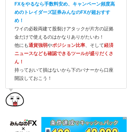
FXをやるなら手数料安め、キャンペーン頻度高
めのトレイダーズ証券みんなのFXが超おすす
め！
ワイの必殺両建て股裂けアタックが片方の証拠
金だけで使えるのはかなりありがたいわ！
他にも
通貨強弱
や
ポジション比率
、そして
経済
ニュースなども確認できるツールが盛りだくさ
ん！
持っておいて損はないから下のバナーから口座
開設しておこう！