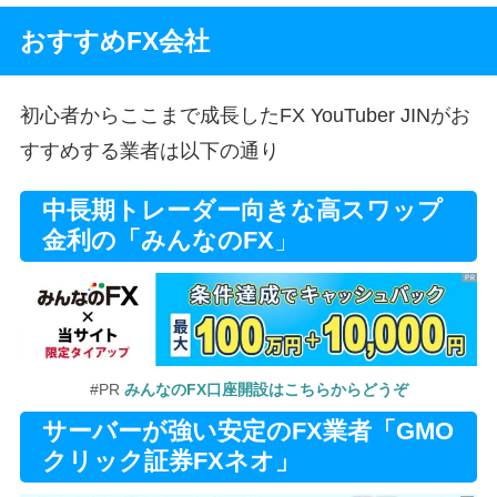
おすすめFX会社
初心者からここまで成長したFX YouTuber JINがお
すすめする業者は以下の通り
中長期トレーダー向きな高スワップ
金利の「みんなのFX
」
#PR
みんなのFX口座開設はこちらからどうぞ
サーバーが強い安定のFX業者「GMO
クリック証券FXネオ」