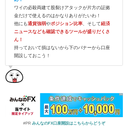
ワイの必殺両建て股裂けアタックが片方の証拠
金だけで使えるのはかなりありがたいわ！
他にも
通貨強弱
や
ポジション比率
、そして
経済
ニュースなども確認できるツールが盛りだくさ
ん！
持っておいて損はないから下のバナーから口座
開設しておこう！
#PR
みんなのFX口座開設はこちらからどうぞ