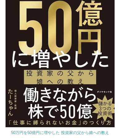
50万円を50億円に増やした 投資家の父から娘への教え