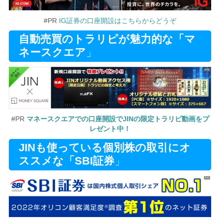
#PR
IG証券の口座開設はこちらからどうぞ
自動売買のトラリピが魅力的な「マ
ネースクエア
」
#PR
マネースクエアでの口座開設でJINの限定トラリピ動画をプ
レゼント中！
JINも使っている個別株の取引にオ
ススメな「SBI証券
」