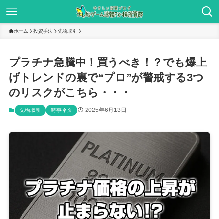
ホーム
投資手法
先物取引
プラチナ急騰中！買うべき！？でも爆上
げトレンドの裏で“プロ”が警戒する3つ
のリスクがこちら・・・
2025年6月13日
先物取引
時事ネタ