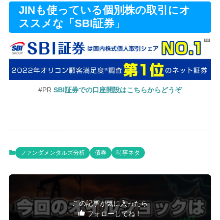
JINも使っている個別株の取引にオ
ススメな「SBI証券
」
#PR
SBI証券での口座開設はこちらからどうぞ
ファンダメンタルズ分析
債券
時事ネタ
この記事が気に入ったら
フォローしてね！