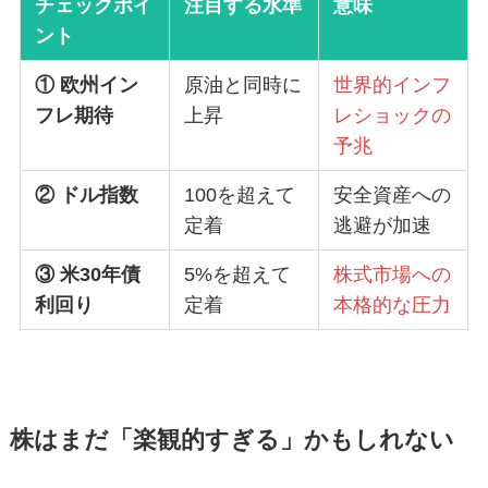
チェックポイ
注目する水準
意味
ント
① 欧州イン
原油と同時に
世界的インフ
フレ期待
上昇
レショックの
予兆
② ドル指数
100を超えて
安全資産への
定着
逃避が加速
③ 米30年債
5%を超えて
株式市場への
利回り
定着
本格的な圧力
株はまだ「楽観的すぎる」かもしれない