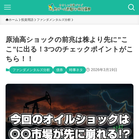
ホーム
投資用語
ファンダメンタルズ分析
原油高ショックの前兆は株より先に”こ
こ”に出る！3つのチェックポイントがこ
ちら！！
2026年3月19日
ファンダメンタルズ分析
債券
時事ネタ