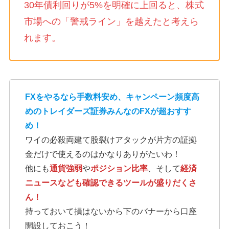
30年債利回りが5%を明確に上回ると、株式
市場への「警戒ライン」を越えたと考えら
れます。
FXをやるなら手数料安め、キャンペーン頻度高
めのトレイダーズ証券みんなのFXが超おすす
め！
ワイの必殺両建て股裂けアタックが片方の証拠
金だけで使えるのはかなりありがたいわ！
他にも
通貨強弱
や
ポジション比率
、そして
経済
ニュースなども確認できるツールが盛りだくさ
ん！
持っておいて損はないから下のバナーから口座
開設しておこう！