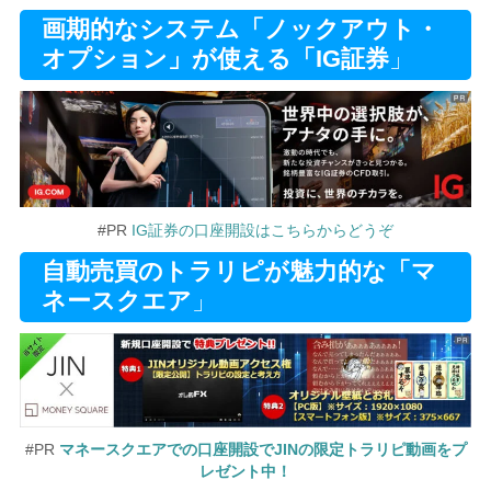
画期的なシステム「ノックアウト・
オプション」が使える「IG証券
」
#PR
IG証券の口座開設はこちらからどうぞ
自動売買のトラリピが魅力的な「マ
ネースクエア
」
#PR
マネースクエアでの口座開設でJINの限定トラリピ動画をプ
レゼント中！