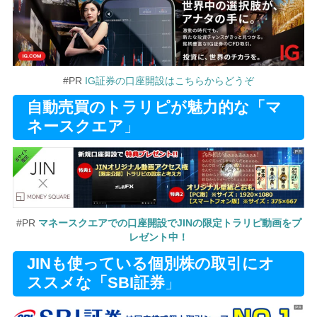
#PR
IG証券の口座開設はこちらからどうぞ
自動売買のトラリピが魅力的な「マ
ネースクエア
」
#PR
マネースクエアでの口座開設でJINの限定トラリピ動画をプ
レゼント中！
JINも使っている個別株の取引にオ
ススメな「SBI証券
」