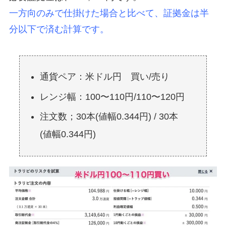
一方向のみで仕掛けた場合と比べて、証拠金は半
分以下で済む計算です。
通貨ペア：米ドル円 買い/売り
レンジ幅：100〜110円/110〜120円
注文数；30本(値幅0.344円) / 30本
(値幅0.344円)