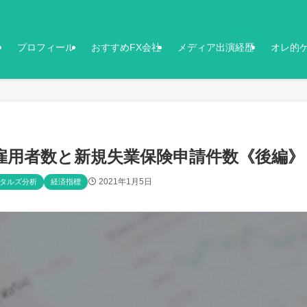
プロフィール
おすすめFX会社
メディア出演経歴
オレ的
雇用者数と新規失業保険申請件数《後編》
2021年1月5日
タルズ分析
経済指標