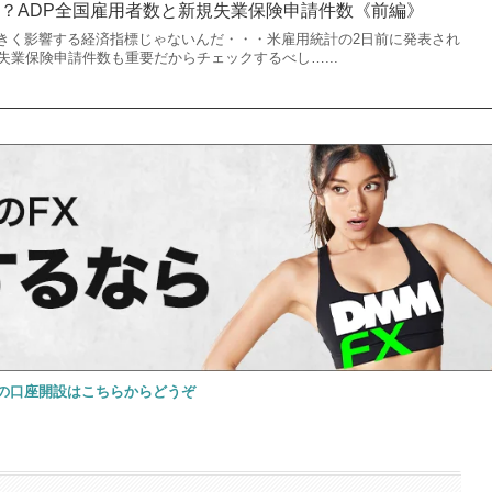
？ADP全国雇用者数と新規失業保険申請件数《前編》
きく影響する経済指標じゃないんだ・・・米雇用統計の2日前に発表され
失業保険申請件数も重要だからチェックするべし…...
FXの口座開設はこちらからどうぞ