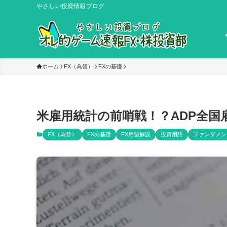
やさしい投資情報ブログ
ホーム
FX（為替）
FXの基礎
米雇用統計の前哨戦！？ADP全国
FX（為替）
FXの基礎
FX用語解説
投資用語
ファンダメン