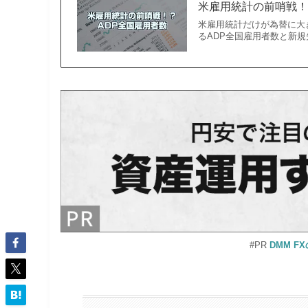
米雇用統計の前哨戦！
米雇用統計だけが為替に大
るADP全国雇用者数と新規
#PR
DMM 