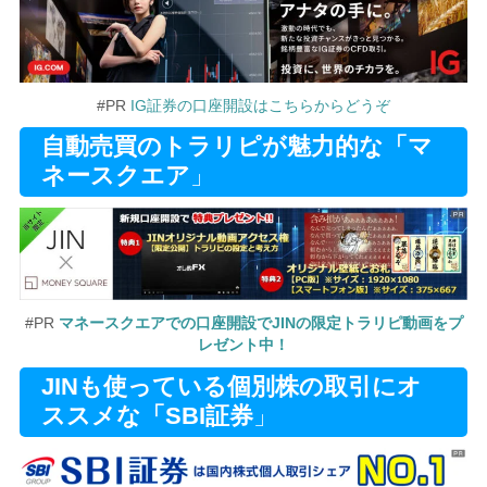
#PR
IG証券の口座開設はこちらからどうぞ
自動売買のトラリピが魅力的な「マ
ネースクエア
」
#PR
マネースクエアでの口座開設でJINの限定トラリピ動画をプ
レゼント中！
JINも使っている個別株の取引にオ
ススメな「SBI証券
」