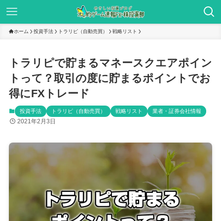
ホーム
投資手法
トラリピ（自動売買）
戦略リスト
トラリピで貯まるマネースクエアポイン
トって？取引の度に貯まるポイントでお
得にFXトレード
投資手法
トラリピ（自動売買）
戦略リスト
業者・証券会社情報
2021年2月3日