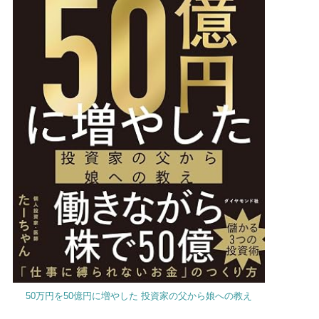
50万円を50億円に増やした 投資家の父から娘への教え