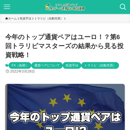
ホーム
投資手法
トラリピ（自動売買）
今年のトップ通貨ペアはユーロ！？第6
回トラリピマスターズの結果から見る投
資戦略！
FX（為替）
通貨ペアについて
投資手法
トラリピ（自動売買）
2022年3月28日