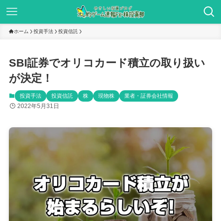
ホーム
投資手法
投資信託
SBI証券でオリコカード積立の取り扱い
が決定！
投資手法
投資信託
株
現物株
業者・証券会社情報
2022年5月31日