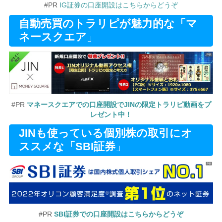
#PR
IG証券の口座開設はこちらからどうぞ
自動売買のトラリピが魅力的な「マ
ネースクエア
」
#PR
マネースクエアでの口座開設でJINの限定トラリピ動画をプ
レゼント中！
JINも使っている個別株の取引にオ
ススメな「SBI証券
」
#PR
SBI証券での口座開設はこちらからどうぞ