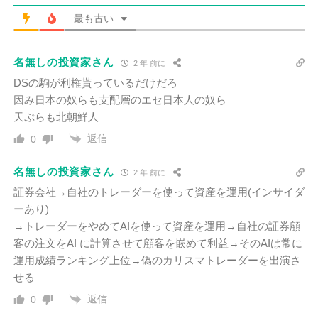
最も古い
名無しの投資家さん
2 年 前に
DSの駒が利権貰っているだけだろ
因み日本の奴らも支配層のエセ日本人の奴ら
天ぷらも北朝鮮人
返信
0
名無しの投資家さん
2 年 前に
証券会社→自社のトレーダーを使って資産を運用(インサイダ
ーあり)
→トレーダーをやめてAIを使って資産を運用→自社の証券顧
客の注文をAI に計算させて顧客を嵌めて利益→そのAIは常に
運用成績ランキング上位→偽のカリスマトレーダーを出演さ
せる
返信
0