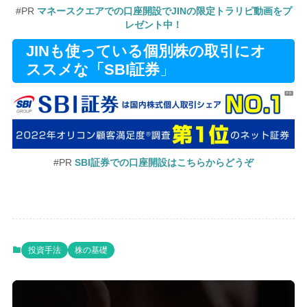
#PR
マネースクエアでの口座開設でJINの限定トラリピ動画をプ
レゼント中！
JINも使っている個別株の取引にオ
ススメな「SBI証券
」
#PR
SBI証券での口座開設はこちらからどうぞ
投資手法
株の基礎