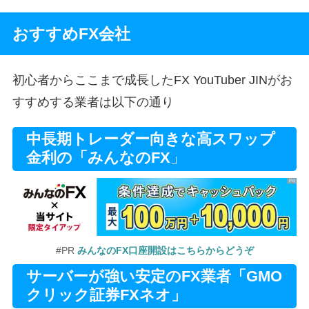
おすすめFX会社
初心者からここまで成長したFX YouTuber JINがお
すすめする業者は以下の通り
中長期トレーダー向きな高スワップ
金利の「みんなのFX
」
#PR
みんなのFX口座開設はこちらからどうぞ
サーバーが強い安定のFX業者「GMO
クリック証券FXネオ」