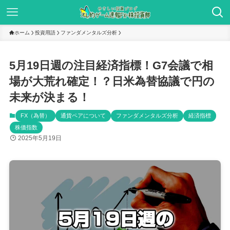
ホーム
投資用語
ファンダメンタルズ分析
5月19日週の注目経済指標！G7会議で相
場が大荒れ確定！？日米為替協議で円の
未来が決まる！
FX（為替）
通貨ペアについて
ファンダメンタルズ分析
経済指標
株価指数
2025年5月19日