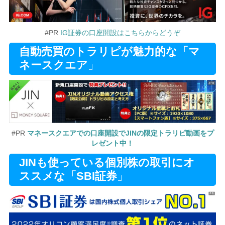
#PR
IG証券の口座開設はこちらからどうぞ
自動売買のトラリピが魅力的な「マ
ネースクエア
」
#PR
マネースクエアでの口座開設でJINの限定トラリピ動画をプ
レゼント中！
JINも使っている個別株の取引にオ
ススメな「SBI証券
」