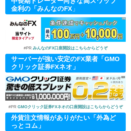
中長期トレーダー向きな高スワップ
金利の「みんなのFX
」
#PR
みんなのFX口座開設はこちらからどうぞ
サーバーが強い安定のFX業者「GMO
クリック証券FXネオ」
#PR
GMOクリック証券FXネオの口座開設はこちらからどうぞ
外貨注文情報がありがたい「外為ど
っとコム」