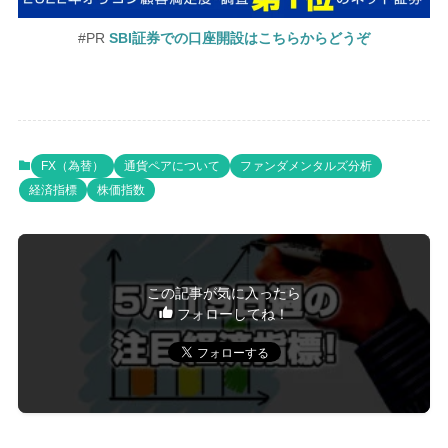
#PR
SBI証券での口座開設はこちらからどうぞ
FX（為替）
通貨ペアについて
ファンダメンタルズ分析
経済指標
株価指数
この記事が気に入ったら
フォローしてね！