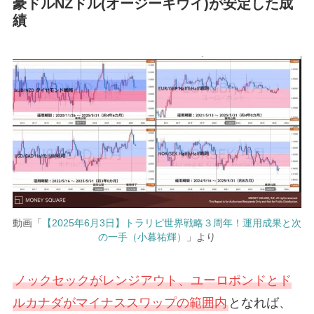
豪ドルNZドル(オージーキウイ)が安定した成
績
動画「
【2025年6月3日】トラリピ世界戦略３周年！運用成果と次
の一手（小暮祐輝）
」より
ノックセックがレンジアウト、ユーロポンドとド
ルカナダがマイナススワップの範囲内
となれば、