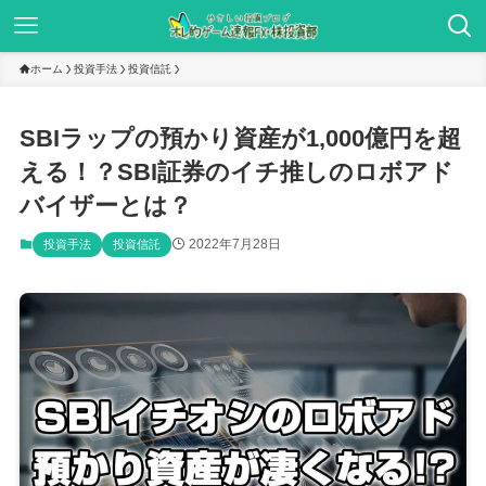
ホーム
投資手法
投資信託
SBIラップの預かり資産が1,000億円を超
える！？SBI証券のイチ推しのロボアド
バイザーとは？
2022年7月28日
投資手法
投資信託