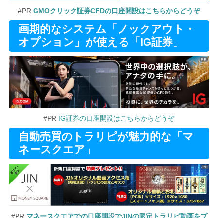
#PR
GMOクリック証券CFDの口座開設はこちらからどうぞ
画期的なシステム「ノックアウト・
オプション」が使える「IG証券
」
#PR
IG証券の口座開設はこちらからどうぞ
自動売買のトラリピが魅力的な「マ
ネースクエア
」
#PR
マネースクエアでの口座開設でJINの限定トラリピ動画をプ