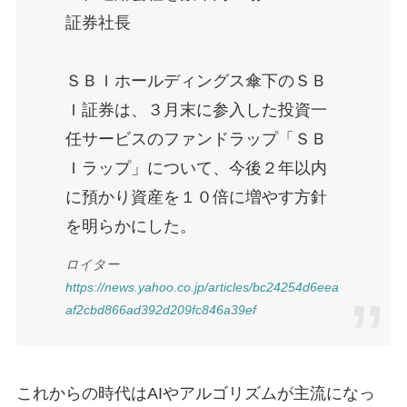
証券社長
ＳＢＩホールディングス傘下のＳＢ
Ｉ証券は、３月末に参入した投資一
任サービスのファンドラップ「ＳＢ
Ｉラップ」について、今後２年以内
に預かり資産を１０倍に増やす方針
を明らかにした。
ロイター
https://news.yahoo.co.jp/articles/bc24254d6eea
af2cbd866ad392d209fc846a39ef
これからの時代はAIやアルゴリズムが主流になっ