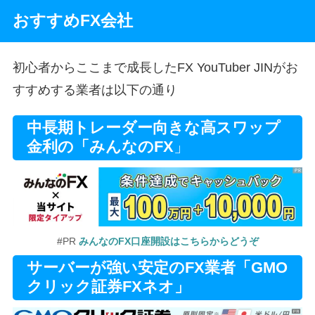
おすすめFX会社
初心者からここまで成長したFX YouTuber JINがお
すすめする業者は以下の通り
中長期トレーダー向きな高スワップ
金利の「みんなのFX
」
#PR
みんなのFX口座開設はこちらからどうぞ
サーバーが強い安定のFX業者「GMO
クリック証券FXネオ」