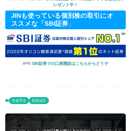
レゼント中！
JINも使っている個別株の取引にオ
ススメな「SBI証券
」
#PR
SBI証券での口座開設はこちらからどうぞ
投資手法
投資信託
この記事が気に入ったら