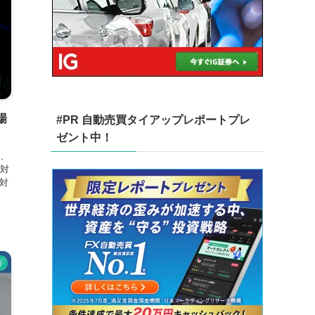
場
#PR 自動売買タイアップレポートプレ
ゼント中！
、
対
対
析