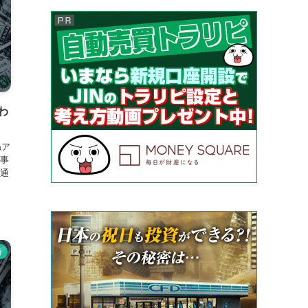
わ
ねア
理事
通
析