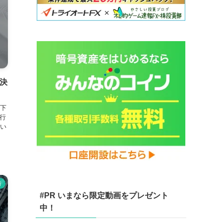
策決
下
行
い
析
#PR いまなら限定動画をプレゼント
中！