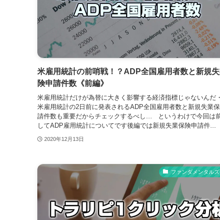
米雇用統計の前哨戦！？ADP全国雇用者数と新規失
険申請件数《前編》
米雇用統計だけが為替に大きく影響する経済指標じゃないんだ
米雇用統計の2日前に発表されるADP全国雇用者数と新規失業
請件数も重要だからチェックするべし… というわけで今回は
してADP雇用統計についてです後編では新規失業保険申請件...
2020年12月13日
ファンダメンタルズ