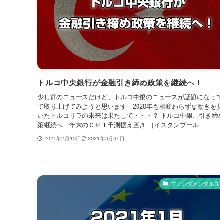
トルコ中央銀行が金融引き締め政策を継続へ！
少し前のニュースだけど、トルコ中銀のニュースが話題になっ
で取り上げてみようと思います 2020年も相変わらずな動きを
いたトルコリラの未来は果たして・・・？ トルコ中銀、引き締
策継続へ 年末のＣＰＩ予測据え置き ［イスタンブール...
2021年2月13日
2021年3月31日
ファンダメンタルズ