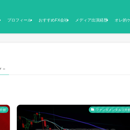
プロフィール
おすすめFX会社
メディア出演経歴
オレ的
y –
分析
ファンダメンタルズ分