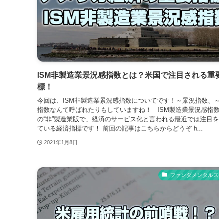
ISM非製造業景況感指数とは？米国で注目される重
標！
今回は、ISM非製造業景況感指数についてです！～景況指数、
指数なんて呼ばれたりもしていますね！ ISM製造業景況感指
の“非”製造業版で、経済のサービス化と言われる最近では注目
ている経済指標です！ 前回の記事はこちらからどうぞ h...
2021年1月8日
ファンダメンタルズ