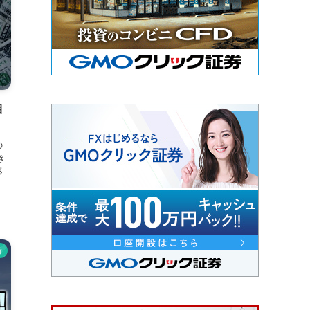
目
の
き
移
析