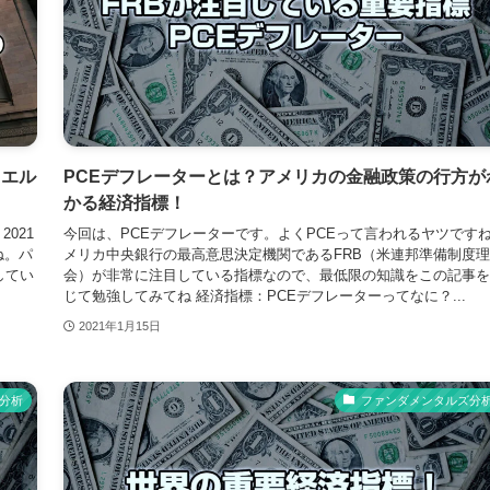
ウエル
PCEデフレーターとは？アメリカの金融政策の行方が
かる経済指標！
021
今回は、PCEデフレーターです。よくPCEって言われるヤツです
ね。パ
メリカ中央銀行の最高意思決定機関であるFRB（米連邦準備制度
してい
会）が非常に注目している指標なので、最低限の知識をこの記事を
じて勉強してみてね 経済指標：PCEデフレーターってなに？...
2021年1月15日
分析
ファンダメンタルズ分