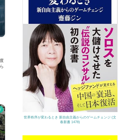
程度
ら
析
世界秩序が変わるとき 新自由主義からのゲームチェンジ (文
春新書 1478)