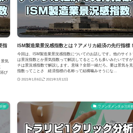
要指
ISM製造業景況感指数とは？アメリカ経済の先行指標
今回は、ISM製造業景況感指数についてのお話しです。他のサイト
は景況指数とか景気指数って解説してるところも多いみたいですが
～景気
チは景況感指数で解説します。意味？全部一緒だろ。要は景気を見
数
指数ってことさ 経済指標の名称って結構噛みそうにな...
を浴び
2021年1月6日
2021年3月12日
分析
ファンダメンタルズ分