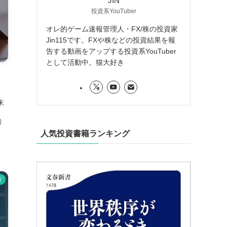
JIN
投資系YouTuber
オレ的ゲーム速報管理人・FX/株の投資家
Jin115です。FXや株などの投資結果を報
告する動画をアップする投資系YouTuber
として活動中。猫大好き
リ
末
考
人気投資書籍ランキング
析