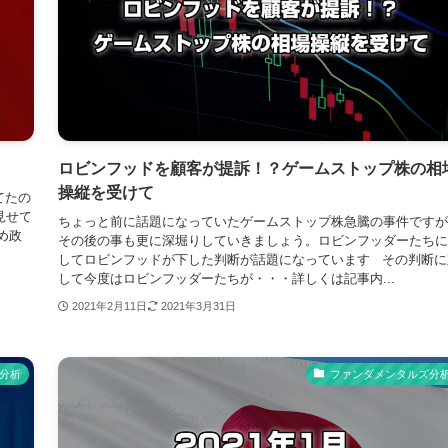
ロビンフッドを顧客が提訴！？ゲームストップ株の相
操縦を受けて
てたの
見せて
ちょっと前に話題になっていたゲームストップ株急騰の事件ですが
め政
その後の事も更に深堀りしていきましょう。ロビンフッダーたちに
してロビンフッドが下した判断が話題になっています その判断に
して今度はロビンフッダーたちが・・・詳しくは記事内...
2021年2月11日
2021年3月31日
分析
ファンダメンタルズ分