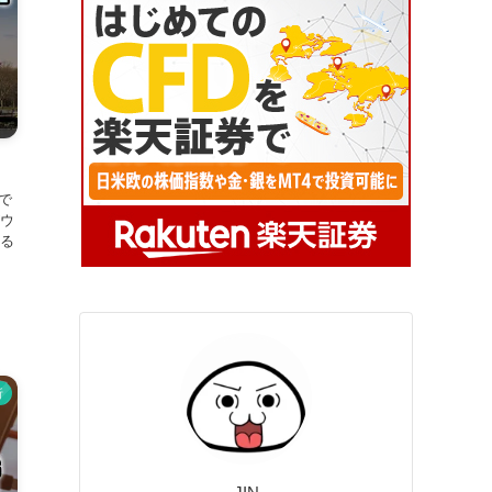
！
で
ウ
る
析