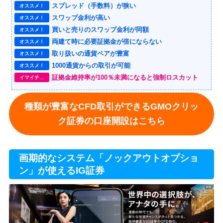
スプレッド（手数料）が狭い
オススメ！
スワップ金利が高い
オススメ！
買いと売りのスワップ金利が同額
オススメ！
両建て時に必要証拠金が倍にならない
オススメ！
取り扱いの通貨ペアが豊富
オススメ！
1000通貨からの取引が可能
オススメ！
証拠金維持率が100％未満になると強制ロスカット
イマイチ…
種類が豊富なCFD取引ができるGMOクリッ
ク証券の口座開設はこちら
画期的なシステム「ノックアウトオプショ
ン」が使えるIG証券