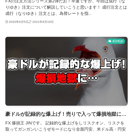
FXの注文方法シリーズ第2弾だお！早速ですが、今回は成行（な
りゆき）注文について解説していこうと思います！ 成行注文とは
成行（なりゆき）注文とは、為替レートを指...
2020年6月5日
2021年9月16日
通常動画
豪ドルが記録的な爆上げ！売りで入って爆損地獄に…
FX 爆損王 JINです。 記録的な爆上げをしリスクオン、リスクを
取ってガンガンいこうぜモードになり全面円安、米ドル高・円安