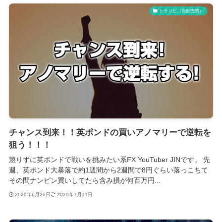
トラリピ（自動売買）
チャンス到来！！英ポンドの買いアノマリーで逆転を
狙う！！！
懲りずに英ポンドで戦いを挑みたい系FX YouTuber JINです。 先
週、英ポンド大暴落で約1週間から2週間で8円ぐらい落っこちて
その間ナンピン買いしてたら含み損が何百万円...
2020年6月26日
2020年7月11日