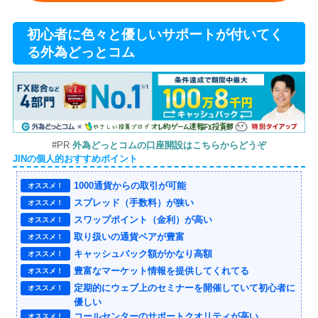
初心者に色々と優しいサポートが付いてく
る外為どっとコム
#PR
外為どっとコムの口座開設はこちらからどうぞ
JINの個人的おすすめポイント
1000通貨からの取引が可能
オススメ！
スプレッド（手数料）が狭い
オススメ！
スワップポイント（金利）が高い
オススメ！
取り扱いの通貨ペアが豊富
オススメ！
キャッシュバック額がかなり高額
オススメ！
豊富なマーケット情報を提供してくれてる
オススメ！
定期的にウェブ上のセミナーを開催していて初心者に
オススメ！
優しい
コールセンターのサポートクオリティが高い
オススメ！