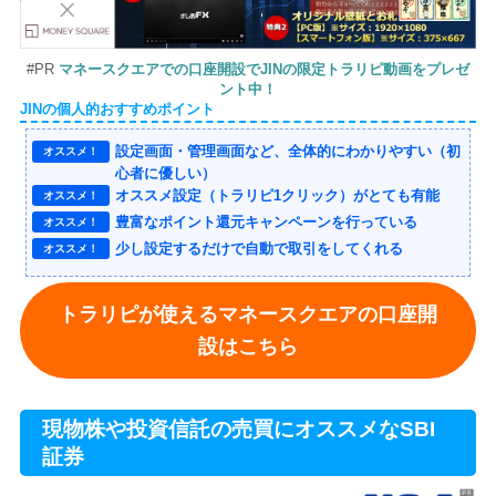
#PR
マネースクエアでの口座開設でJINの限定トラリピ動画をプレゼ
ント中！
JINの個人的おすすめポイント
設定画面・管理画面など、全体的にわかりやすい（初
オススメ！
心者に優しい）
オススメ設定（トラリピ1クリック）がとても有能
オススメ！
豊富なポイント還元キャンペーンを行っている
オススメ！
少し設定するだけで自動で取引をしてくれる
オススメ！
トラリピが使えるマネースクエアの口座開
設はこちら
現物株や投資信託の売買にオススメなSBI
証券