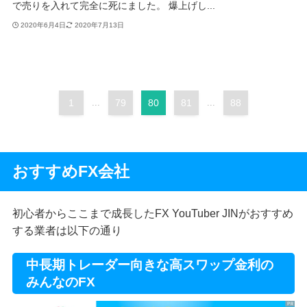
で売りを入れて完全に死にました。 爆上げし...
2020年6月4日
2020年7月13日
1
...
79
80
81
...
88
おすすめFX会社
初心者からここまで成長したFX YouTuber JINがおすすめ
する業者は以下の通り
中長期トレーダー向きな高スワップ金利の
みんなのFX