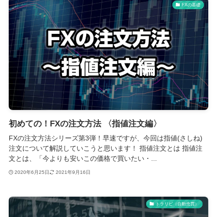
FXの基礎
初めての！FXの注文方法 〈指値注文編〉
FXの注文方法シリーズ第3弾！早速ですが、今回は指値(さしね)
注文について解説していこうと思います！ 指値注文とは 指値注
文とは、「今よりも安いこの価格で買いたい・...
2020年6月25日
2021年9月16日
トラリピ（自動売買）