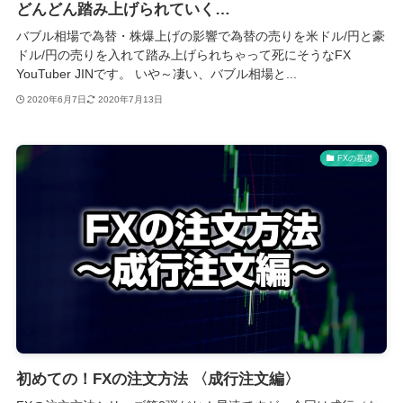
どんどん踏み上げられていく…
バブル相場で為替・株爆上げの影響で為替の売りを米ドル/円と豪
ドル/円の売りを入れて踏み上げられちゃって死にそうなFX
YouTuber JINです。 いや～凄い、バブル相場と...
2020年6月7日
2020年7月13日
FXの基礎
初めての！FXの注文方法 〈成行注文編〉