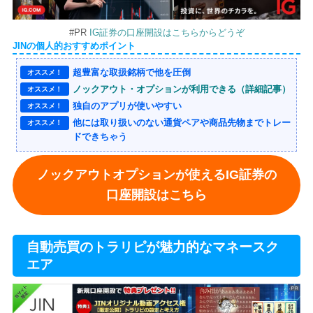
#PR
IG証券の口座開設はこちらからどうぞ
JINの個人的おすすめポイント
超豊富な取扱銘柄で他を圧倒
オススメ！
ノックアウト・オプションが利用できる（詳細記事）
オススメ！
独自のアプリが使いやすい
オススメ！
他には取り扱いのない通貨ペアや商品先物までトレー
オススメ！
ドできちゃう
ノックアウトオプションが使えるIG証券の
口座開設はこちら
自動売買のトラリピが魅力的なマネースク
エア