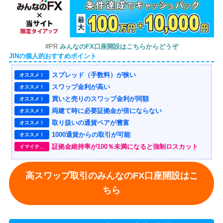
#PR
みんなのFX口座開設はこちらからどうぞ
JINの個人的おすすめポイント
スプレッド（手数料）が狭い
オススメ！
スワップ金利が高い
オススメ！
買いと売りのスワップ金利が同額
オススメ！
両建て時に必要証拠金が倍にならない
オススメ！
取り扱いの通貨ペアが豊富
オススメ！
1000通貨からの取引が可能
オススメ！
証拠金維持率が100％未満になると強制ロスカット
イマイチ…
高スワップ取引のみんなのFX口座開設はこ
ちら