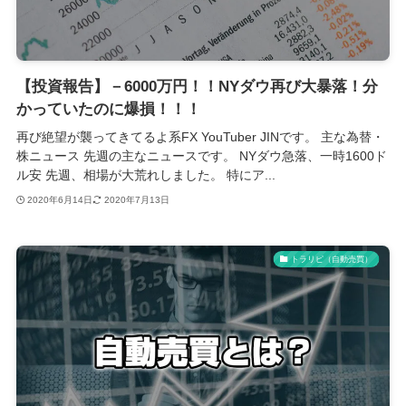
【投資報告】－6000万円！！NYダウ再び大暴落！分
かっていたのに爆損！！！
再び絶望が襲ってきてるよ系FX YouTuber JINです。 主な為替・
株ニュース 先週の主なニュースです。 NYダウ急落、一時1600ド
ル安 先週、相場が大荒れしました。 特にア...
2020年6月14日
2020年7月13日
トラリピ（自動売買）