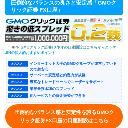
圧倒的なバランスの良さと安定感「GMOク
リック証券 FX口座」
#PR
GMOクリック証券FXネオの口座開設はこちらからどうぞ
JINの個人的おすすめポイント
インターネット大手のGMOグループが運営している
オススメ！
ので超安心
サーバーの安定感と約定力が抜群
オススメ！
豊富なトレードツールでユーザーをサポート
オススメ！
業界最狭水準のスプレッド
オススメ！
他サービスとの資金振替ができる
オススメ！
圧倒的なバランス感と安定性を誇るGMOク
リック証券FX口座の口座開設はこちら