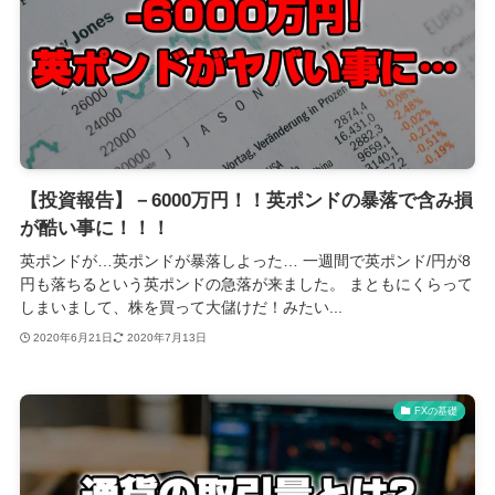
【投資報告】－6000万円！！英ポンドの暴落で含み損
が酷い事に！！！
英ポンドが…英ポンドが暴落しよった… 一週間で英ポンド/円が8
円も落ちるという英ポンドの急落が来ました。 まともにくらって
しまいまして、株を買って大儲けだ！みたい...
2020年6月21日
2020年7月13日
FXの基礎